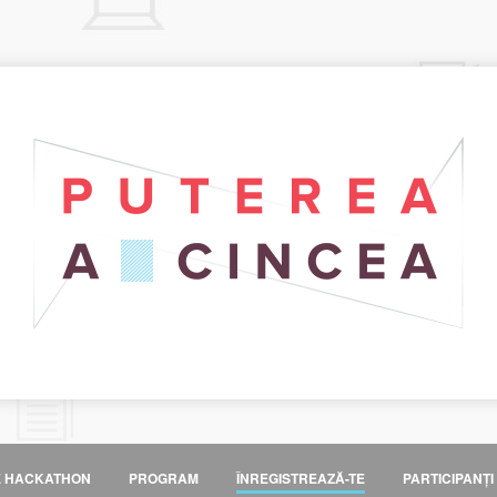
E HACKATHON
PROGRAM
ÎNREGISTREAZĂ-TE
PARTICIPANȚI