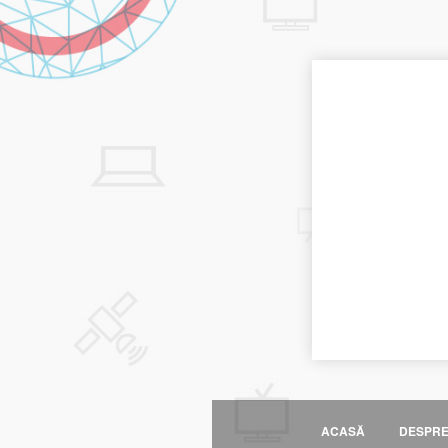
ACASĂ
DESPR