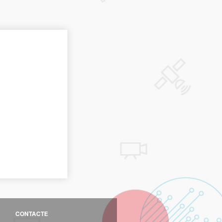
CONTACTE